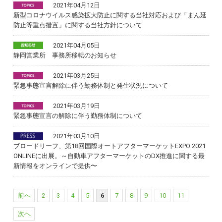
2021年04月12日
新型コロナウイルス感染拡大防止に関する当社対応および「まん延
防止等重点措置」に関する当社方針について
2021年04月05日
静岡営業所 事務所移転のお知らせ
2021年03月25日
緊急事態宣言解除に伴う勤務体制と発生状況について
2021年03月19日
緊急事態宣言の解除に伴う勤務体制について
2021年03月10日
ブロードリーフ、第18回国際オートアフターマーケットEXPO 2021
ONLINEに出展。～自動車アフターマーケットのDX推進に関する最
新情報をオンラインで提供〜
前へ
2
3
4
5
6
7
8
9
10
11
次へ