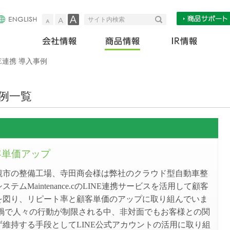
小
中
大
検索
サイト内検索
会社情報
商
NE連携 導入事例
事例一覧
客単価アップ
槻市の整備工場、寺田商会様は弊社のクラウド型自動車整
テムMaintenance.cのLINE連携サービスを活用して顧客
を図り、リピート率と顧客単価のアップに取り組んでいま
ナ禍で人々の行動が制限される中、非対面でもお客様との関
ず維持する手段としてLINE公式アカウントの活用に取り組