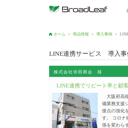
ホーム
>
商品情報
>
導入事例
>
LI
LINE連携サービス 導入
株式会社寺田商会 様
LINE連携でリピート率と顧
大阪府高
備業務支援シス
接点の強化
す。 コロ
係を変わら