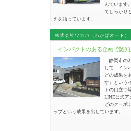
んでいます
てしっかり
えを語っています。
株式会社ワカバ（わかばオート）
インパクトのある企画で認知
静岡市のわか
して、イン
どの成果をあ
す』という
トの目立つ
LINE公
どのクーポ
ップという成果を出しています。