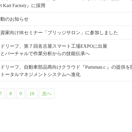
t Kart Factory』に採用
異動のお知らせ
資家向けIRセミナー「ブリッジサロン」に参加しました
ドリーフ、第７回名古屋スマート工場EXPOに出展
ルとバーチャルで作業分析からの技能伝承へ
ドリーフ、自動車部品商向けクラウド『Partsman.c 』の提
るトータルマネジメントシステムへ進化
7
8
9
10
次へ