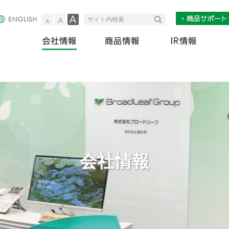
小
中
大
検索
サイト内検索
会社情報
商
会社情報