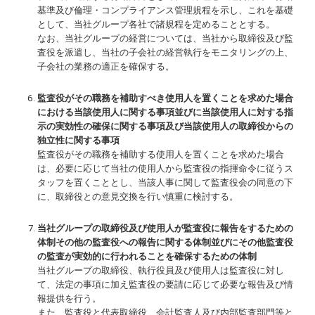
基準及び倫理・コンプライアンス管理規程を示し、これを基礎
として、当社グループ各社で諸規程を定めることとする。
なお、当社グループの経営については、当社から取締役及び監
査役を派遣し、当社の子会社の経営執行をモニタリングの上、
子会社の業務の適正を確保する。
監査役がその職務を補助すべき使用人を置くことを求めた場合
における当該使用人に関する事項並びに当該使用人に対する指
示の実効性の確保に関する事項及び当該使用人の取締役からの
独立性に関する事項
監査役がその職務を補助する使用人を置くことを求めた場合
は、必要に応じて当社の使用人から監査役の指揮命令に従うス
タッフを置くこととし、当該人事に関して監査役会の同意の下
に、取締役との意見交換を行い慎重に検討する。
当社グループの取締役及び使用人が監査役に報告をするための
体制その他の監査役への報告に関する体制並びにその他監査役
の監査が実効的に行われることを確保するための体制
当社グループの取締役、執行役員及び使用人は監査役に対し
て、法定の事項に加え監査役の要請に応じて必要な報告及び情
報提供を行う。
また、監査役と代表取締役、会計監査人及び内部監査部門等と