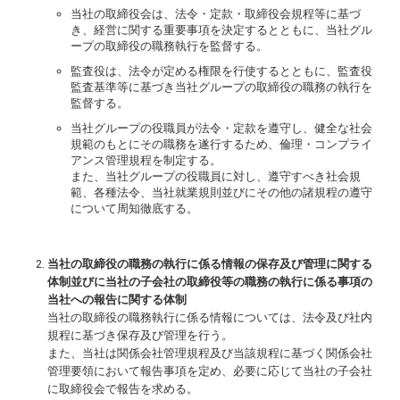
当社の取締役会は、法令・定款・取締役会規程等に基づ
き、経営に関する重要事項を決定するとともに、当社グル
ープの取締役の職務執行を監督する。
監査役は、法令が定める権限を行使するとともに、監査役
監査基準等に基づき当社グループの取締役の職務の執行を
監督する。
当社グループの役職員が法令・定款を遵守し、健全な社会
規範のもとにその職務を遂行するため、倫理・コンプライ
アンス管理規程を制定する。
また、当社グループの役職員に対し、遵守すべき社会規
範、各種法令、当社就業規則並びにその他の諸規程の遵守
について周知徹底する。
当社の取締役の職務の執行に係る情報の保存及び管理に関する
体制並びに当社の子会社の取締役等の職務の執行に係る事項の
当社への報告に関する体制
当社の取締役の職務執行に係る情報については、法令及び社内
規程に基づき保存及び管理を行う。
また、当社は関係会社管理規程及び当該規程に基づく関係会社
管理要領において報告事項を定め、必要に応じて当社の子会社
に取締役会で報告を求める。