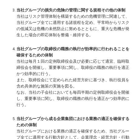
当社グループの損失の危険の管理に関する規程その他の体制
当社はリスク管理体制を構築するための危機管理に関連して、
当社グループ全てに適用する諸規程を定め、平常時からリスク
の低減又は危機の未然防止に努めるとともに、重大な危機が発
生した場合の即応体制を整備・維持する。
当社グループの取締役の職務の執行が効率的に行われることを
確保するための体制
当社は毎月１回の定例取締役会及び必要に応じて適宜、臨時取
締役会を開催し、重要事項に関し、取締役の職務の執行を適正
かつ効率的に行う。
また、取締役会にて定められた経営方針に基づき、執行役員を
含め具体的な施策の実施を図る。
なお、当社の子会社においても毎四半期の定例取締役会を開催
し、重要事項に関し、取締役の職務の執行を適正かつ効率的に
行う。
当社グループから成る企業集団における業務の適正を確保する
ための体制
当社グループにおける業務の適正を確保するため、当社グルー
プ全てに適用する行動方針として、企業理念・経営方針・行動