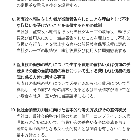
の定期的な意見交換会を設定する。
監査役へ報告をした者が当該報告をしたことを理由として不利
な取扱いを受けないことを確保するための体制
当社は、監査役へ報告を行った当社グループの取締役、執行役
員及び使用人に対し、当該報告をしたことを理由として不利な
取扱いを行うことを禁止する旨を公益通報者保護規程に定め、
当社グループの取締役、執行役員及び使用人に周知徹底する。
監査役の職務の執行について生ずる費用の前払い又は償還の手
続きその他の当該職務の執行について生ずる費用又は債務の処
理に係る方針に関する事項
監査役の職務の執行について必要と認められる費用について予
算化し、その前払い等の請求があるときは当該請求が適正でな
い場合を除き、速やかに当該請求に応じる。
反社会的勢力排除に向けた基本的な考え方及びその整備状況
当社は、反社会的勢力排除のため、倫理・コンプライアンス管
理規程の定めにおいて、市民社会の秩序や安全に脅威を与え、
経済活動の障害となる反社会的勢力とは関係を有しないことを
基本方針とする。