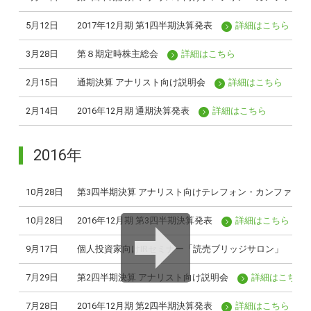
5月12日
2017年12月期 第1四半期決算発表
詳細はこちら
3月28日
第８期定時株主総会
詳細はこちら
2月15日
通期決算 アナリスト向け説明会
詳細はこちら
2月14日
2016年12月期 通期決算発表
詳細はこちら
2016年
10月28日
第3四半期決算 アナリスト向けテレフォン・カンファレ
10月28日
2016年12月期 第3四半期決算発表
詳細はこちら
9月17日
個人投資家向けIRセミナー「読売ブリッジサロン」
7月29日
第2四半期決算 アナリスト向け説明会
詳細はこちら
7月28日
2016年12月期 第2四半期決算発表
詳細はこちら