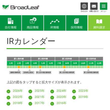
会社情報
商品情報
IR情報
IRカレンダー
上記の図をタップすると拡大サイズが表示されます。
2026年
2025年
2024年
2023年
2022年
2021年
2020年
2019年
2018年
2017年
2016年