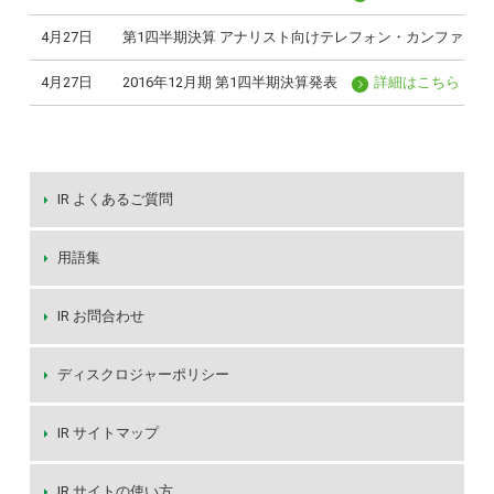
4月27日
第1四半期決算 アナリスト向けテレフォン・カンファレ
4月27日
2016年12月期 第1四半期決算発表
詳細はこちら
IR よくあるご質問
用語集
IR お問合わせ
ディスクロジャーポリシー
IR サイトマップ
IR サイトの使い方