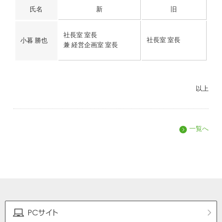
氏名
新
旧
社長室 室長
社長室 室長
小暮 勝也
兼 経営企画室 室長
以上
一覧へ