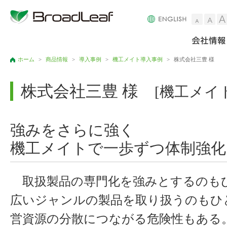
小
ホーム
>
商品情報
>
導入事例
>
機工メイト導入事例
>
株式会社三豊 様
株式会社三豊 様
[機工メイ
強みをさらに強く
機工メイトで一歩ずつ体制強化
取扱製品の専門化を強みとするのも
広いジャンルの製品を取り扱うのもひ
営資源の分散につながる危険性もある