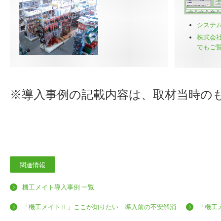
システ
株式会社
でもご
※導入事例の記載内容は、取材当時の
関連情報
機工メイト導入事例 一覧
「機工メイトⅡ」ここが知りたい 導入前の不安解消
「機工