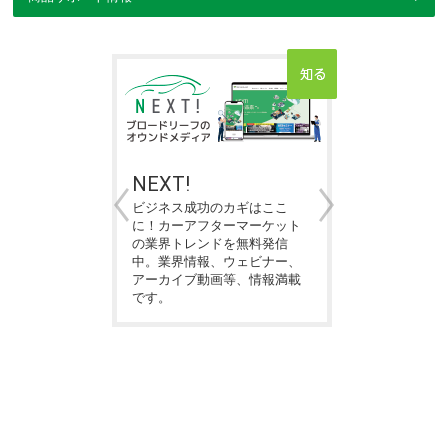
ステム
NEXT!
補助金
置の活
独自のIT基
ビジネス成功のカギはここ
aSやマーケッ
に！カーアフターマーケット
中小企業・
ラウドサービ
の業界トレンドを無料発信
対象にしたデ
整備・鈑金・
中。業界情報、ウェビナー、
補助金の公
型業務支援シ
アーカイブ動画等、情報満載
措置のご案
します。
です。