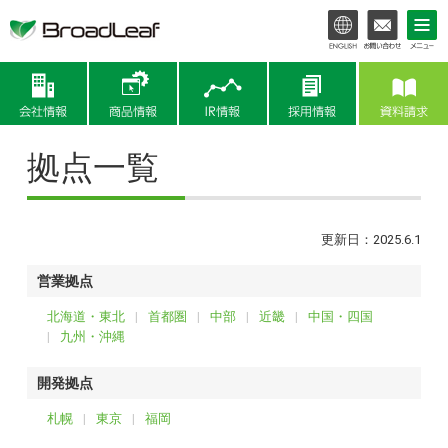
会社情報
商品情報
IR情報
拠点一覧
更新日：2025.6.1
営業拠点
北海道・東北
首都圏
中部
近畿
中国・四国
九州・沖縄
開発拠点
札幌
東京
福岡