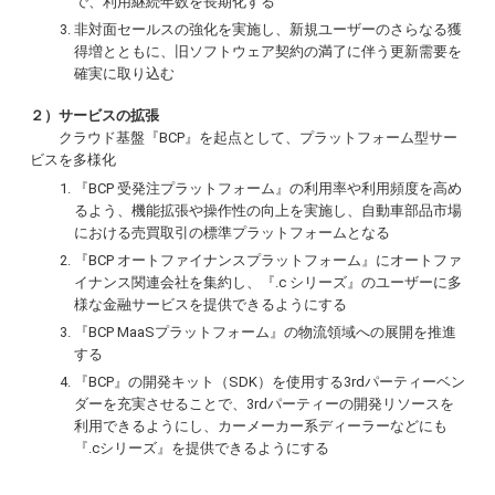
で、利用継続年数を長期化する
非対面セールスの強化を実施し、新規ユーザーのさらなる獲
得増とともに、旧ソフトウェア契約の満了に伴う更新需要を
確実に取り込む
２）サービスの拡張
クラウド基盤『BCP』を起点として、プラットフォーム型サー
ビスを多様化
『BCP 受発注プラットフォーム』の利用率や利用頻度を高め
るよう、機能拡張や操作性の向上を実施し、自動車部品市場
における売買取引の標準プラットフォームとなる
『BCP オートファイナンスプラットフォーム』にオートファ
イナンス関連会社を集約し、『.c シリーズ』のユーザーに多
様な金融サービスを提供できるようにする
『BCP MaaSプラットフォーム』の物流領域への展開を推進
する
『BCP』の開発キット（SDK）を使用する3rdパーティーベン
ダーを充実させることで、3rdパーティーの開発リソースを
利用できるようにし、カーメーカー系ディーラーなどにも
『.cシリーズ』を提供できるようにする