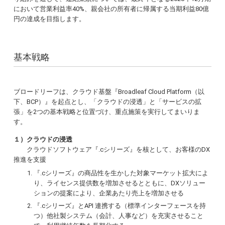
において営業利益率40%、親会社の所有者に帰属する当期利益80億
円の達成を目指します。
基本戦略
ブロードリーフは、クラウド基盤『Broadleaf Cloud Platform（以
下、BCP）』を起点とし、「クラウドの浸透」と「サービスの拡
張」を2つの基本戦略と位置づけ、重点施策を実行してまいりま
す。
１）クラウドの浸透
クラウドソフトウェア『.cシリーズ』を核として、お客様のDX
推進を支援
『.cシリーズ』の商品性を生かした対象マーケット拡大によ
り、ライセンス提供数を増加させるとともに、DXソリュー
ションの提案により、企業あたり売上を増加させる
『.cシリーズ』とAPI 連携する（標準インターフェースを持
つ）他社製システム（会計、人事など）を充実させること