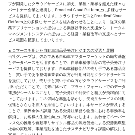
プが開発したクラウドサービスに加え、業種・業界を超えた様々な
パートナー企業と連携し、Broadleaf Cloud Platform上に多様なサー
ビスを提供してまいります。クラウドサービスとBroadleaf Cloud
Platform上の多様な サービスを組み合わせることにより、従来の業
務アプリケーションの提供による業務効率化の支援から、トータル
マネジメントシステムの提供による経営・業務改革の支援へとサー
ビス範囲を拡張してまいります。
ｅコマースを用いた自動車部品受発注ビジネスの浸透と展開
当社グループは、強みである自動車アフターマーケットの顧客基盤
とデータベースを活用することで、自動車補修部品の電子受発注サ
ービスを提供しております。自動車補修部品の売り手である部品商
と、買い手である整備事業者の双方が利用可能なクラウドサービス
を提供しており、売り手と買い手の双方がクラウドサービスをご利
用いただくことで、従来に比べて、プラットフォーム上でのデータ
連携がシームレスになり、電子受発注の利便性と精度が飛躍的に向
上しております。この強固な基盤を活かし、受発注サービスの利用
促進とさらなる拡大を推進してまいります。本サービスが普及する
ことで、業界全体の課題である受発注業務や物流における非効率を
解消し、お客様の生産性向上に寄与いたします。あわせてペーパー
レス化の推進や自動車リサイクル部品の流通促進による資源循環型
社会の実現等、事業活動を通じたサステナビリティ課題の解決にも
寄与してまいります。