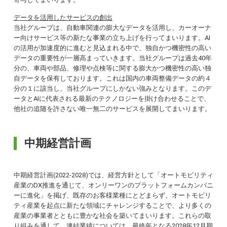
データを活用したサービスの創出
当社グループは、自動車関連の膨大なデータを活用し、カーオーナ
ー向けサービス等の新たな事業の立ち上げを行ってまいります。AI
の活用が加速度的に進むと見込まれる中で、独自かつ機密性の高い
データの重要性が一層高まっていきます。当社グループは過去40年
分の、車両や部品、修理や点検等に関する膨大かつ機密性の高い独
自データを保有しております。これは国内の車両整備データの約４
分の１に該当し、当社グループにしかない強みとなります。このデ
ータとAIに代表される最新のテクノロジーを掛け合わせることで、
他社の追随を許さない唯一無二のサービスを展開してまいります。
中期経営計画
中期経営計画(2022-2028)では、経営方針として「オートモビリティ
産業のDX推進を通じて、オンリーワンのプラットフォームカンパニ
ーに進化」を掲げ、既存のお客様業種にとどまらず、オートモビリ
ティ産業を起点に新たな領域にチャレンジすることで、より多くの
産業の事業者とともに豊かな社会を築いてまいります。これらの取
り組みを通して、連結業績については、最終年となる2028年12月期