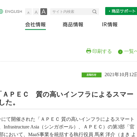
小
中
大
検索
サイト内検索
会社情報
商
印刷する
一覧
2021年10月12
が「ＡＰＥＣ 質の高いインフラによるスマー
した。
ラインにて開催された「ＡＰＥＣ 質の高いインフラによるスマート
rastructure Asia（シンガポール）、ＡＰＥＣ）の第3部「官
において、MaaS事業を統括する執行役員 馬來 洋介（まき よ