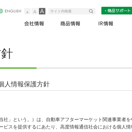
小
中
大
検索
サイト内検索
会社情報
商
方針
個人情報保護方針
改
当社」という。）は、自動車アフターマーケット関連事業者を
ービスを提供するにあたり、高度情報通信社会における個人情