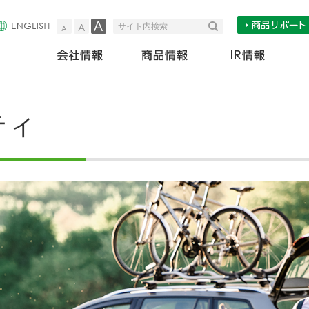
小
中
大
検索
サイト内検索
会社情報
商
ティ