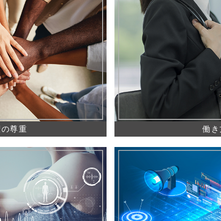
権の尊重
働き