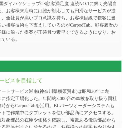
国ダイハツショップCS顧客満足度 連続NO.1に輝く光陽自
社。お客様来店時には誰が対応しても円滑なサービスが提
う、全社員が高いプロ意識を持ち、お客様目線で接客に当
い接客技術を下支えしているのがCarpodTab。顧客履歴の
客様に沿った提案が正確且つ素早くできるようになり、お
れている。
ービスを目指して
ートサービス湘南(神奈川県横須賀市)は昭和30年に創
に指定工場化した。年間約3,000台の車検を取り扱う同社
時からCarpodTabを活用。BLパーツオーダーシステムも
ットで作業中にタブレットを使い部品商にアクセスする。
換対象部品の在庫や価格を確認し、複数ある優良部品から
きる部品がすぐに分かるので、お客様への提案もやりやす