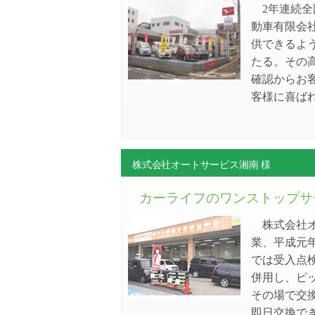
2年連続全
動車有限会
供できるよ
たる。その高
確認からお
客様に喜ば
株式会社オートサービス湘南 様
カーライフのワンストップサ
株式会社オ
業、平成元年
では受入点検
併用し、ピ
その場で交
即日交換で