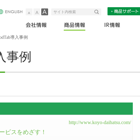
小
中
大
検索
サイト内検索
会社情報
商
podTab導入事例
導入事例
http://www.koyo-daihatsu.com/
ービスをめざす！