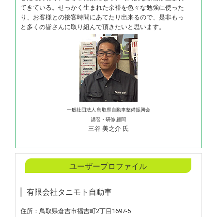
てきている。せっかく生まれた余裕を色々な勉強に使った
り、お客様との接客時間にあてたり出来るので、是非もっ
と多くの皆さんに取り組んで頂きたいと思います。
一般社団法人 鳥取県自動車整備振興会
講習・研修 顧問
三谷 美之介 氏
ユーザープロファイル
有限会社タニモト自動車
住所：鳥取県倉吉市福吉町2丁目1697-5