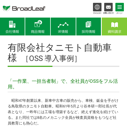
会社情報
商品情報
IR情報
有限会社タニモト自動車
様
［OSS 導入事例］
「一作業、一担当者制」で、全社員がOSSをフル活
用。
昭和47年創業以来、新車中古車の販売から、車検、鈑金を手がけ
る鳥取県のタニモト自動車。昭和61年5月より谷本研一郎社長が代
表となり、一昨年には工場を増築するなど、絶えず進化を続けてい
る。また同社では8名のメカニック全員が検査員資格をもつなど社
員教育にも熱心だ。