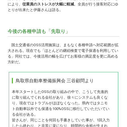
により、
従業員のストレスが大幅に軽減
。全員が行う接客対応にゆ
とりが出来たと伊藤さんは語る。
今後の各種申請も「先取り」
国土交通省のOSS活用施策は、まもなく各種申請へ対応範囲が拡
大される。現在でも「ほとんどの継続検査で電子保適を利用してい
る」同社では、今後活用の幅を広げてお客様の満足度を更に高める
方針だ。
鳥取県自動車整備振興会 三谷顧問より
本年スタートしたOSSの取り組みの中で、こうして先進的
に取り組んでくれる会社があり、徐々にシステムも良くな
り、現在ではトラブルがほぼなくなった。県内ではタニモ
ト自動車以外でも
保適を
100%OSSに移行していただいてい
る会社がある。
皆さんが、同じことを何回も手書きしていた事が、1回入力
したら終わり、と非常に楽になり、時間的な余裕が生まれ