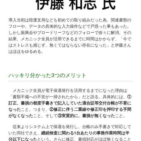
導入当初は陸運支局なども初めての取り組みだった為、関連書類の
フローや、データの具体的な入力操作などで戸惑った事もあった。
しかし振興会やブロードリーフなどのフォローで徐々に解消。その
結果、メカニック全員が活用できるまでに時間はかからず、「今で
はストレスも感じず、無くてはならない存在になった」と伊藤さん
はほほをゆるめる。
ハッキリ分かった3つのメリット
メカニック全員が電子保適発行を活用するまでになった理由は
「書類不備への不安が一掃されたから」だと語る。具体的には、
①
訂正、書損の都度手書きで記入していた適合証等交付台帳が不要に
なった
こと。つまり、
②修正に伴う二重線や修正印を押印する手間
がなくなった
こと。そして
③実質的に、書損が無くなった
こと。
従来よりシステム上で保適を発行し、台帳のみ手書きで対応して
いた同社でさえ、
継続検査に関わる1台あたりの事務作業時間は半
分以下になった
という。さらに修正、書損対応がほぼ無くなること