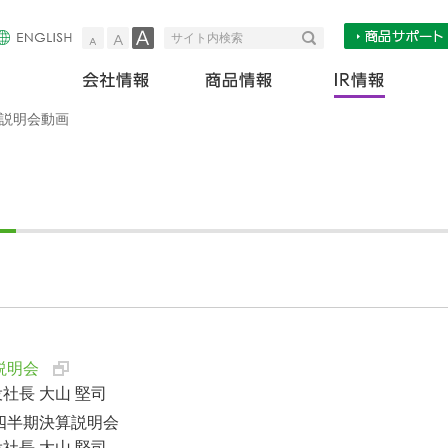
小
中
大
検索
サイト内検索
会社情報
商
説明会動画
算説明会
社長 大山 堅司
第３四半期決算説明会
社長 大山 堅司