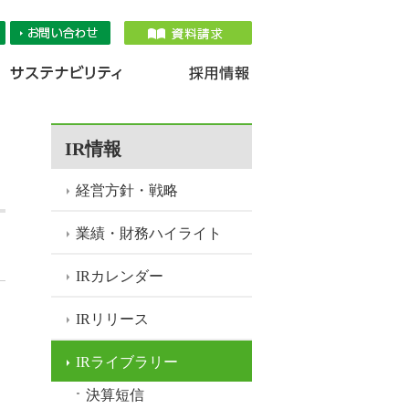
品情報
IR情報
採用情報
サステナ
IR情報
経営方針・戦略
業績・財務ハイライト
IRカレンダー
IRリリース
IRライブラリー
決算短信