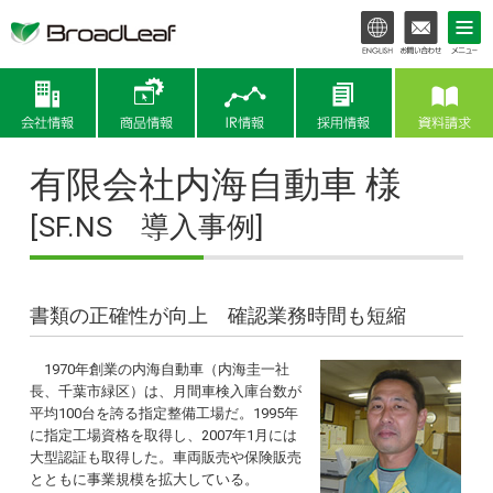
会社情報
商品情報
IR情報
有限会社内海自動車 様
[SF.NS 導入事例]
書類の正確性が向上 確認業務時間も短縮
1970年創業の内海自動車（内海圭一社
長、千葉市緑区）は、月間車検入庫台数が
平均100台を誇る指定整備工場だ。1995年
に指定工場資格を取得し、2007年1月には
大型認証も取得した。車両販売や保険販売
とともに事業規模を拡大している。