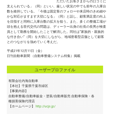
ただいたお客さまからの口コミに
支えられている」（同）といい、厳しい状況の中でも前年の入庫台
数を維持している。「今後は固定客のフォローや来店時のきめ細や
かな対応がますます大切になる」（同）と話し、顧客満足度の向上
を目指すと同時に入庫台数の拡大を狙う。また、多くの整備工場が
頭を抱える世代交代の問題は、ディーラー出身の社長の長男が検査
員として勤務を開始したことで解消した。同社は“家族的・親族的
な付き合い”（同）を大切にしながら、地域密着型店舗として顧客
とのつながりを強めていく考えだ。
平成21年12月11日（金）
日刊自動車新聞 （自動車整備システム特集）掲載
ユーザープロファイル
有限会社内海自動車
【本社】千葉県千葉市緑区
【事業内容】
自動車整備/自動車鈑金・塗装/自動車販売 自動車保険・各
種損害保険代理店
【ホームページ】
http://ucjs.jp/