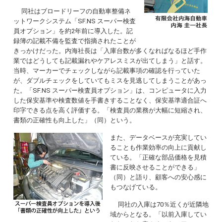
同社はブロードリーフの自動車整備ネ
ットワークシステム「SF.NS スーパー検査
員オプション」を約2年前に導入した。記
録簿の記載不備を監査で指摘されたことが
きっかけだった。内海社長は「入庫台数が多くなればなるほど手作
業ではどうしても記載漏れやケアレスミスが出てしまう」と話す。
当時、マーカーでチェックしながら記載事項の確認を行っていた
が、ダブルチェックをしていてもミスを見逃してしまうことがあっ
た。「SF.NS スーパー検査員オプション」は、コンピュータに入力
した保安基準や検査数値を手書きすることなく、保安基準適合証へ
印字できる点を高く評価する。「検査員の業務が大幅に短縮され、
書類の正確性も向上した」（同）という。
また、データベースが充実してい
ることも作業効率の向上に貢献し
ている。「正確な部品価格を見積
書に反映させることができる」
（同）と語り、顧客への安心感に
もつなげている。
同社の入庫は70％近くが近隣地
域からとなる。「以前入庫してい