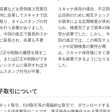
収書などを受領後３営業日
スキャナ保存の場合、不正防
内に自署してスキャナで読
止目的のために相互チェック
取り、タイムスタンプの付
や原本による定期検査が求め
を行う必要がありました
られ、検査完了まで原本の保
、今回の改正で最長約２か
管が必要でした。しかし、今
に延長され、自署も不要
回の改正では、この相互チェ
。
ックや定期検査の要件が廃
訂正や削除の履歴を残すこ
止。スキャナ保存後にすぐ原
、または訂正や削除ができ
本を破棄できるようになりま
いシステムに保存すればタ
した。
ムスタンプ付与が不要。
子取引について
ネット取引、EDI取引等の電磁的な取引で、ダウンロードする
による請求書等のことです。電子保存が義務化される電子取引