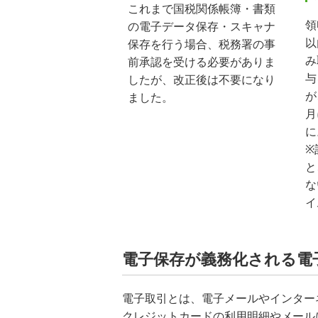
これまで国税関係帳簿・書類
領
の電子データ保存・スキャナ
以
保存を行う場合、税務署の事
み
前承認を受ける必要がありま
与
したが、改正後は不要になり
が
ました。
月
に
※
と
な
イ
電子保存が義務化される電
電子取引とは、電子メールやインター
クレジットカードの利用明細やメール