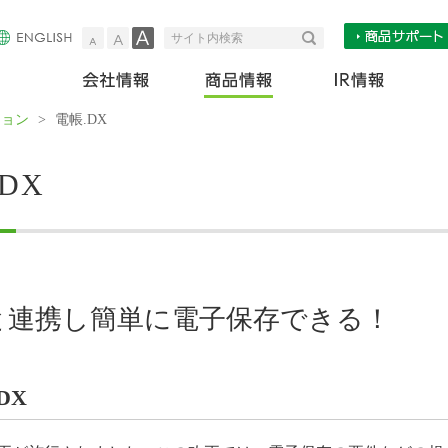
小
中
大
検索
サイト内検索
会社情報
商
ション
>
電帳.DX
DX
と連携し簡単に電子保存できる！
DX