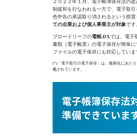
２０２２年１月、電子帳簿保存法の改
制緩和を行なわれる一方で、電子取引
色申告の承認取り消されるという措置
ての企業および個人事業主が対象
です
ブロードリーフの
電帳.DX
では、電子
書類（電子帳票）の電子保存が簡単に
ファイルの電子保存にも対応していま
(*)「電子取引の電子保存」は、義務化にあた
化
されています。