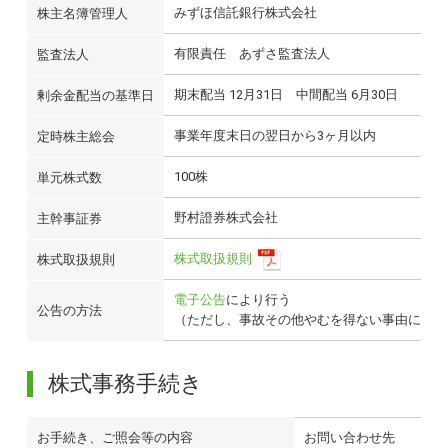
みずほ信託銀行株式会社
株主名簿管理人
有限責任 あずさ監査法人
監査法人
期末配当 12月31日 中間配当 6月30日
剰余金配当の基準日
事業年度末日の翌日から3ヶ月以内
定時株主総会
100株
単元株式数
野村證券株式会社
主幹事証券
株式取扱規則
株式取扱規則
電子公告
により行う
公告の方法
（ただし、事故その他やむを得ない事由によっ
株式事務手続き
お手続き、ご照会等の内容
お問い合わせ先