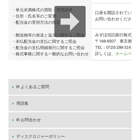
・単元未満株式の買取・買増請求
口座を開設されている証
・住所・氏名等のご変更
お問い合わせください
・配当金の受領方法の指定
みずほ信託銀行株式会社
・郵送物等の発送と返戻に関するご照会
〒168-8507 東京都
・未払配当金の支払に関するご照会
TEL：0120-288-32
・配当金の支払明細発行に関するご照会
詳しくは、
ホームページ
・株式事務に関する一般的なお問い合わせ
IR よくあるご質問
用語集
IR お問合わせ
ディスクロジャーポリシー