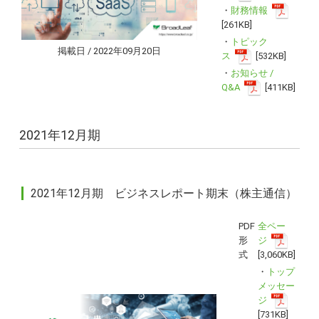
・
財務情報
[261KB]
・
トピック
掲載日 / 2022年09月20日
ス
[532KB]
・
お知らせ /
Q&A
[411KB]
2021年12月期
2021年12月期 ビジネスレポート期末（株主通信）
PDF
全ペー
形
ジ
式
[3,060KB]
・
トップ
メッセー
ジ
[731KB]