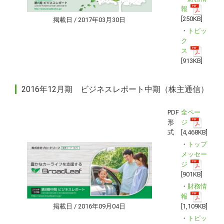
報
[250KB]
掲載日 / 2017年03月30日
・
トピッ
ク
ス
[913KB]
2016年12月期 ビジネスレポート中期（株主通信）
PDF
全ペー
形
ジ
式
[4,468KB]
・
トップ
メッセー
ジ
[901KB]
・
財務情
報
掲載日 / 2016年09月04日
[1,109KB]
・
トピッ