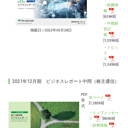
・
財務情
報
[624KB]
・
中期経
営計
掲載日 / 2022年03月28日
画
[1,039KB]
・
トピッ
ク
ス
[1,345KB]
2021年12月期 ビジネスレポート中間（株主通信）
PDF
全ページ
形
[1,282KB]
式
・
トップメッセー
ジ
[865KB]
・
財務情報