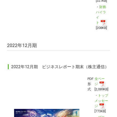
[327KB]
・
財務
ハイラ
イ
ト
[208KB]
2022年12月期
2022年12月期 ビジネスレポート期末（株主通信）
PDF
全ペー
形
ジ
式
[2,089KB]
・
トップ
メッセー
ジ
[773KB]