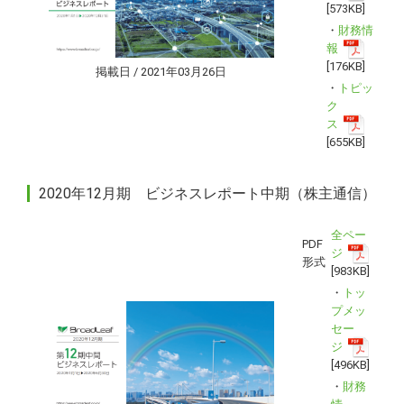
[573KB]
・
財務情
報
[176KB]
掲載日 / 2021年03月26日
・
トピッ
ク
ス
[655KB]
2020年12月期 ビジネスレポート中期（株主通信）
全ペー
PDF
ジ
形式
[983KB]
・
トッ
プメッ
セー
ジ
[496KB]
・
財務