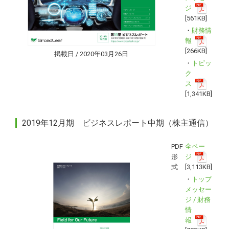
ジ
[561KB]
・
財務情
報
[266KB]
掲載日 / 2020年03月26日
・
トピッ
ク
ス
[1,341KB]
2019年12月期 ビジネスレポート中期（株主通信）
PDF
全ペー
形
ジ
式
[3,113KB]
・
トップ
メッセー
ジ / 財務
情
報