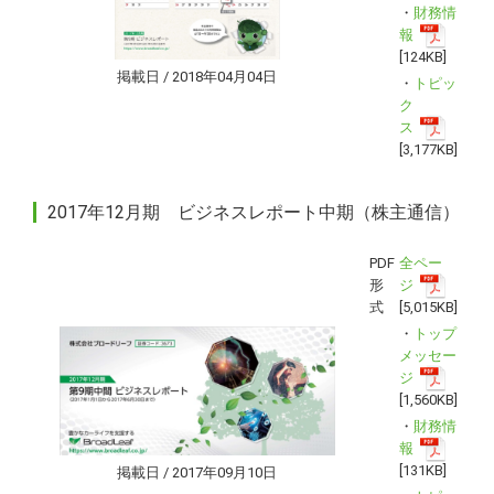
・
財務情
報
[124KB]
掲載日 / 2018年04月04日
・
トピッ
ク
ス
[3,177KB]
2017年12月期 ビジネスレポート中期（株主通信）
PDF
全ペー
形
ジ
式
[5,015KB]
・
トップ
メッセー
ジ
[1,560KB]
・
財務情
報
[131KB]
掲載日 / 2017年09月10日