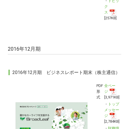
・
トピッ
ク
ス
[257KB]
2016年12月期
2016年12月期 ビジネスレポート期末（株主通信）
PDF
全ペー
形
ジ
式
[3,971KB]
・
トップ
メッセー
ジ
[2,784KB]
・
財務情