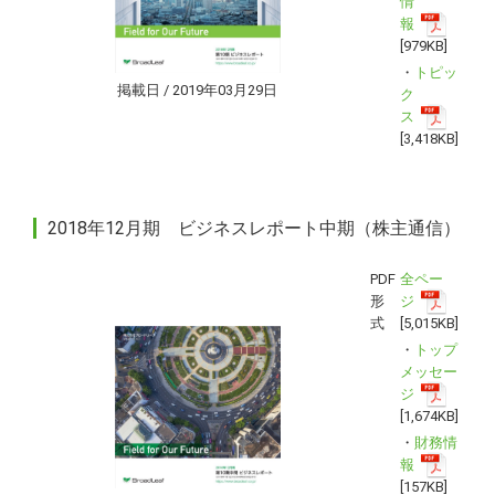
情
報
[979KB]
・
トピッ
掲載日 / 2019年03月29日
ク
ス
[3,418KB]
2018年12月期 ビジネスレポート中期（株主通信）
PDF
全ペー
形
ジ
式
[5,015KB]
・
トップ
メッセー
ジ
[1,674KB]
・
財務情
報
[157KB]