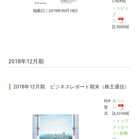
[782KB]
・
トピッ
掲載日 / 2019年09月18日
ク
ス
[2,992KB]
2018年12月期
2018年12月期 ビジネスレポート期末（株主通信）
PDF
全ペー
形
ジ
式
[4,331KB]
・
トップ
メッセー
ジ / 財務