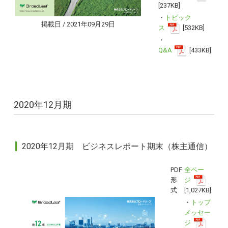
[237KB]
・
トピック
掲載日 / 2021年09月29日
ス
[532KB]
・
Q&A
[433KB]
2020年12月期
2020年12月期 ビジネスレポート期末（株主通信）
PDF
全ペー
形
ジ
式
[1,027KB]
・
トップ
メッセー
ジ