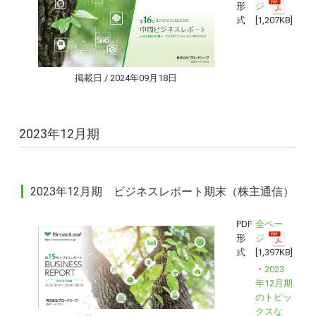
形
ジ
式
[1,207KB]
掲載日 / 2024年09月18日
2023年12月期
2023年12月期 ビジネスレポート期末（株主通信）
PDF
全ペー
形
ジ
式
[1,397KB]
・
2023
年12月期
のトピッ
クスな