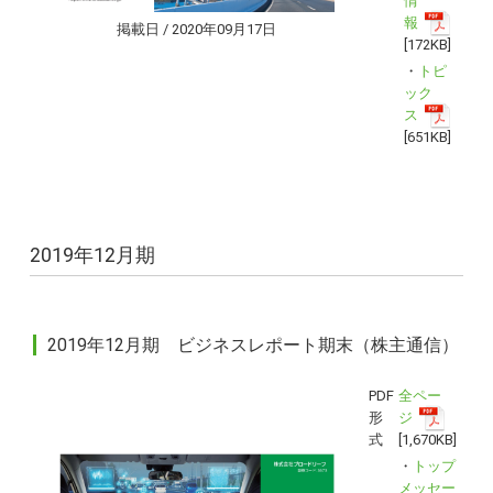
情
報
掲載日 / 2020年09月17日
[172KB]
・
トピ
ック
ス
[651KB]
2019年12月期
2019年12月期 ビジネスレポート期末（株主通信）
PDF
全ペー
形
ジ
式
[1,670KB]
・
トップ
メッセー