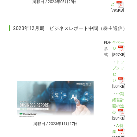
掲載日 / 2024年03月29日
ど
[795KB]
2023年12月期 ビジネスレポート中間（株主通信）
PDF
全ペー
形
ジ
式
[897KB]
・
トッ
プメッ
セー
ジ
[504KB]
・
中期
経営計
画の進
捗
[284KB]
掲載日 / 2023年11月17日
・
AI特
集