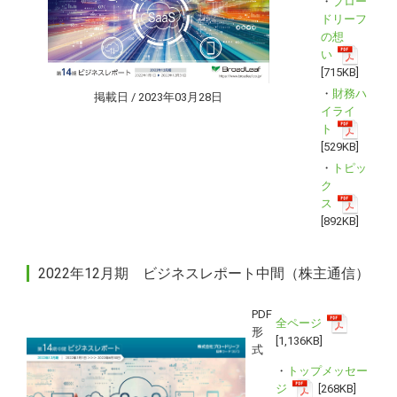
・
ブロー
ドリーフ
の想
い
[715KB]
・
財務ハ
掲載日 / 2023年03月28日
イライ
ト
[529KB]
・
トピッ
ク
ス
[892KB]
2022年12月期 ビジネスレポート中間（株主通信）
PDF
全ページ
形
[1,136KB]
式
・
トップメッセー
ジ
[268KB]