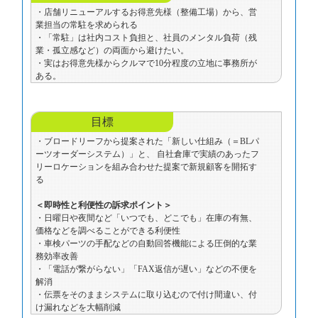
・店舗リニューアルするお得意先様（整備工場）から、営
業担当の常駐を求められる
・「常駐」は社内コスト負担と、社員のメンタル負荷（残
業・孤立感など）の両面から避けたい。
・実はお得意先様からクルマで10分程度の立地に事務所が
ある。
目標
・ブロードリーフから提案された「新しい仕組み（＝BLパ
ーツオーダーシステム）」と、 自社倉庫で実績のあったフ
リーロケーションを組み合わせた提案で新規顧客を開拓す
る
＜即時性と利便性の訴求ポイント＞
・日曜日や夜間など「いつでも、どこでも」在庫の有無、
価格などを調べることができる利便性
・車検パーツの手配などの自動回答機能による圧倒的な業
務効率改善
・「電話が繋がらない」「FAX返信が遅い」などの不便を
解消
・伝票をそのままシステムに取り込むので付け間違い、付
け漏れなどを大幅削減