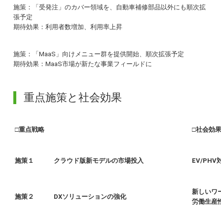
施策：「受発注」のカバー領域を、自動車補修部品以外にも順次拡
張予定
期待効果：利用者数増加、利用率上昇
施策：「MaaS」向けメニュー群を提供開始、順次拡張予定
期待効果：MaaS市場が新たな事業フィールドに
重点施策と社会効果
□重点戦略
□社会効
施策１
クラウド版新モデルの市場投入
EV/P
新しい
施策２
DXソリューションの強化
労働生産