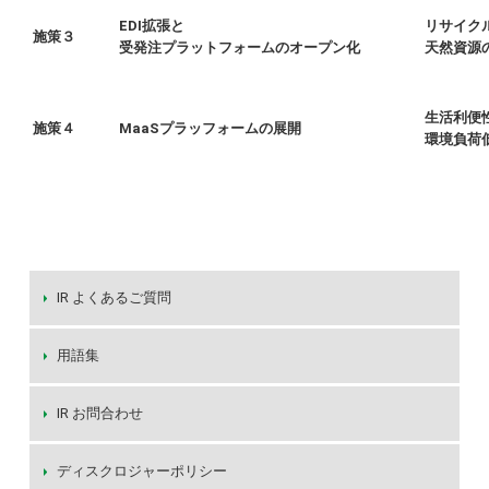
EDI拡張と
リサイク
施策３
受発注プラットフォームのオープン化
天然資源
生活利便
施策４
MaaSプラッフォームの展開
環境負荷
IR よくあるご質問
用語集
IR お問合わせ
ディスクロジャーポリシー