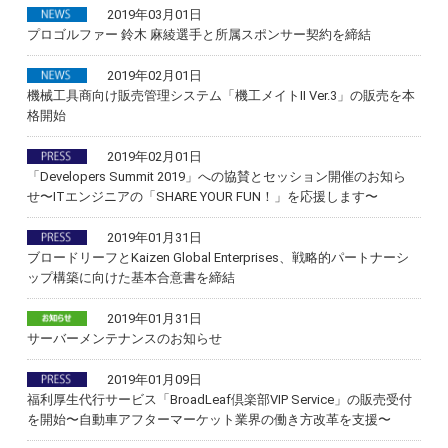
2019年03月01日
プロゴルファー 鈴木 麻綾選手と所属スポンサー契約を締結
2019年02月01日
機械工具商向け販売管理システム「機工メイトⅡ Ver.3」の販売を本
格開始
2019年02月01日
「Developers Summit 2019」への協賛とセッション開催のお知ら
せ〜ITエンジニアの「SHARE YOUR FUN！」を応援します〜
2019年01月31日
ブロードリーフとKaizen Global Enterprises、戦略的パートナーシ
ップ構築に向けた基本合意書を締結
2019年01月31日
サーバーメンテナンスのお知らせ
2019年01月09日
福利厚生代行サービス「BroadLeaf倶楽部VIP Service」の販売受付
を開始〜自動車アフターマーケット業界の働き方改革を支援〜