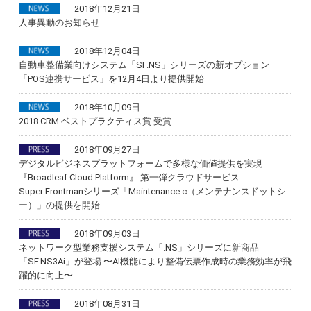
2018年12月21日
人事異動のお知らせ
2018年12月04日
自動車整備業向けシステム「SF.NS」シリーズの新オプション
「POS連携サービス」を12月4日より提供開始
2018年10月09日
2018 CRM ベストプラクティス賞 受賞
2018年09月27日
デジタルビジネスプラットフォームで多様な価値提供を実現
『Broadleaf Cloud Platform』 第一弾クラウドサービス
Super Frontmanシリーズ「Maintenance.c（メンテナンスドットシ
ー）」の提供を開始
2018年09月03日
ネットワーク型業務支援システム「.NS」シリーズに新商品
「SF.NS3Ai」が登場 〜AI機能により整備伝票作成時の業務効率が飛
躍的に向上〜
2018年08月31日