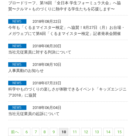
ブロードリーフ、第16回 「全日本 学生フォーミュラ大会」へ協
賛〜クルマ＋ものづくりに熱中する学生たちを応援します〜
2018年08月22日
今年も「くるまマイスター検定」へ協賛！8月27日（月）お台場・
メガウェブにて第6回「くるまマイスター検定」記者発表会開催
2018年08月20日
当社元従業員に対する判決について
2018年08月10日
人事異動のお知らせ
2018年07月23日
科学やものづくりの楽しさが体験できるイベント「キッズエンジニ
ア2018」に協賛
2018年06月04日
当社元従業員の起訴について
前へ
6
7
8
9
10
11
12
13
14
15