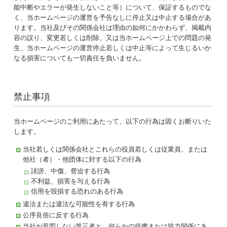
能中断やエラーが発生しないこと等）について、保証するものでな
く、当ホームページの運営を予告なしに停止又は中止する場合があ
ります。当社及びその関係会社は理由の如何にかかわらず、掲載内
容の誤り、変更若しくは削除、又は当ホームページ上での問題の発
生、当ホームページの運営停止若しくは中止等によって生じるいか
なる損害についても一切責任を負いません。
禁止事項
当ホームページのご利用にあたって、以下の行為は固くお断りいた
します。
当社若しくは関係会社とこれらの役員若しくは従業員、または
他社（者）・他団体に対する以下の行為
誹謗、中傷、脅迫する行為
不利益、損害を与える行為
信用を毀損する恐れのある行為
違法または違法な可能性を有する行為
公序良俗に反する行為
当社が意図しない第三者と、何らかの提携または協力関係にあ