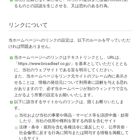
るものとの誤認を生じさせる、又は恐れのある行為。
リンクについて
当ホームページへのリンクの設定は、以下のルールを守っていただ
ければ問題ありません。
当ホームページへのリンクはテキストリンクとし、URLは、
「https://www.broadleaf.co.jp/」を基本としていただくととも
に、当社のウェブサイトである旨を明示してください。
また、当ホームページをリンク元サイトのフレーム内に表示さ
せることは、情報の発信元について利用者に誤解を与える恐れ
がありますので、必ず当ホームページが別のウィンドウで立ち
上がるよう所要の設定をお願いいたします。
以下に該当するサイトからのリンクは、固くお断りいたしま
す。
当社および当社の事業や商品・サービス等を誹謗中傷・妨害
したり、当社の信用や権利を害する内容を含むサイト
法律・条令・規則を含む各種法令に違反したり、公序良俗・
社会倫理に反する行為に関与または関与する情報を掲載して
いるサイト