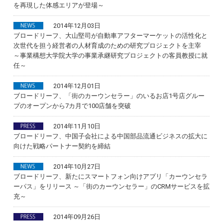
を再現した体感エリアが登場～
2014年12月03日
ブロードリーフ、大山堅司が自動車アフターマーケットの活性化と
次世代を担う経営者の人材育成のための研究プロジェクトを主宰
～事業構想大学院大学の事業承継研究プロジェクトの客員教授に就
任～
2014年12月01日
ブロードリーフ、「街のカーウンセラー」のいるお店1号店グルー
プのオープンから7カ月で100店舗を突破
2014年11月10日
ブロードリーフ、中国子会社による中国部品流通ビジネスの拡大に
向けた戦略パートナー契約を締結
2014年10月27日
ブロードリーフ、新たにスマートフォン向けアプリ「カーウンセラ
ーパス」をリリース ～「街のカーウンセラー」のCRMサービスを拡
充～
2014年09月26日