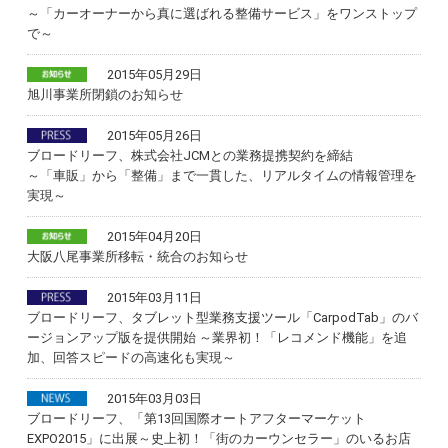
～「カーオーナーから真に選ばれる整備サービス」をワンストップ
で～
2015年05月29日
旭川事業所閉鎖のお知らせ
2015年05月26日
ブロードリーフ、株式会社JCMとの業務提携契約を締結
～「車販」から「整備」まで一貫した、リアルタイムの情報管理を
実現～
2015年04月20日
大阪八尾事業所移転・統合のお知らせ
2015年03月11日
ブロードリーフ、タブレット型業務支援ツール「CarpodTab」のバ
ージョンアップ版を提供開始 ～業界初！「レコメンド機能」を追
加、回答スピードの高速化も実現～
2015年03月03日
ブロードリーフ、「第13回国際オートアフターマーケット
EXPO2015」に出展～史上初！「街のカーウンセラー」のいるお店