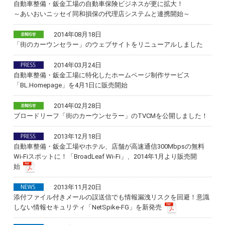
自動車整備・鈑金工場の自動車保険ビジネスが更に拡大！
～あいおいニッセイ同和損保の代理店システムと連携開始～
2014年08月18日
「街のカーウンセラー」のウェブサイトをリニューアルしました
2014年03月24日
自動車整備・鈑金工場に特化したホームページ制作サービス
「BL.Homepage」を4月1日に販売開始
2014年02月28日
ブロードリーフ「街のカーウンセラー」のTVCMを公開しました！
2013年12月18日
自動車整備・鈑金工場やホテル、店舗が高速通信300Mbpsの無料
Wi-Fiスポットに！「BroadLeaf Wi-Fi」、2014年1月より販売開
始
2013年11月20日
添付ファイル付きメールの誤送信でも情報漏洩リスクを回避！意識
しない情報セキュリティ「NetSpike-FG」を新発売