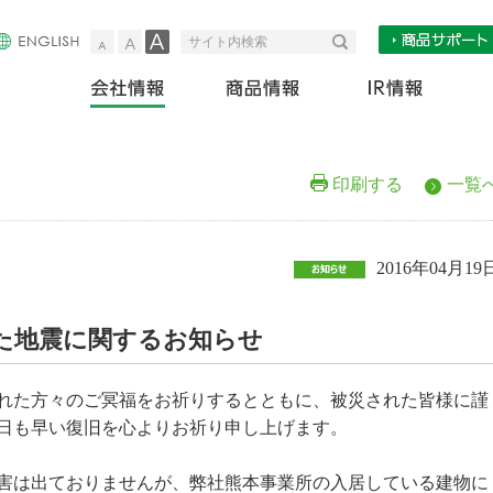
小
中
大
検索
サイト内検索
会社情報
商
印刷する
一覧
2016年04月19
した地震に関するお知らせ
れた方々のご冥福をお祈りするとともに、被災された皆様に謹
日も早い復旧を心よりお祈り申し上げます。
害は出ておりませんが、弊社熊本事業所の入居している建物に