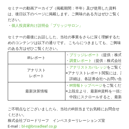
セミナーの動画アーカイブ（掲載期間：半年）及び使用した資料
は、後日以下のページに掲載します。ご興味のある方はぜひご覧く
ださい。
・
個人投資家向け説明会「ブリッジサロン」
セミナーの最後にお話しした、当社の事業をさらに深く理解するた
めのコンテンツは以下の通りです。 こちらにつきましても、ご興味
のある方はぜひご覧ください。
・
ブリッジレポート
（提供：株式会
IRレポート
・
調査レポート
（提供：株式会社シ
・
アナリストカバレッジ
をご覧くだ
アナリスト
※アナリストレポート閲覧には、証券
レポート
詳細は、各証券会社へお問い合わせ
・
IR情報トップページ
をご覧ください
最新決算情報
※上段左より、最新IR資料を一括ダ
中段にスクロールすると、最新の決
ご不明点などございましたら、当社のIR担当までお気軽にお問合せ
ください。
株式会社ブロードリーフ インベスターリレーションズ室
E-mail：
bl-ir@broadleaf.co.jp