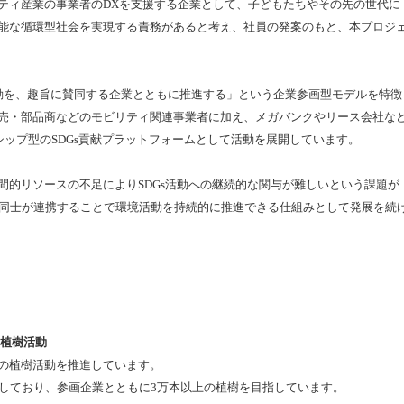
ィ産業の事業者のDXを支援する企業として、子どもたちやその先の世代に
能な循環型社会を実現する責務があると考え、社員の発案のもと、本プロジ
を、趣旨に賛同する企業とともに推進する」という企業参画型モデルを特徴
売・部品商などのモビリティ関連事業者に加え、メガバンクやリース会社な
シップ型のSDGs貢献プラットフォームとして活動を展開しています。
的リソースの不足によりSDGs活動への継続的な関与が難しいという課題が
、企業同士が連携することで環境活動を持続的に推進できる仕組みとして発展を続
】
な植樹活動
樹の植樹活動を推進しています。
実施しており、参画企業とともに3万本以上の植樹を目指しています。