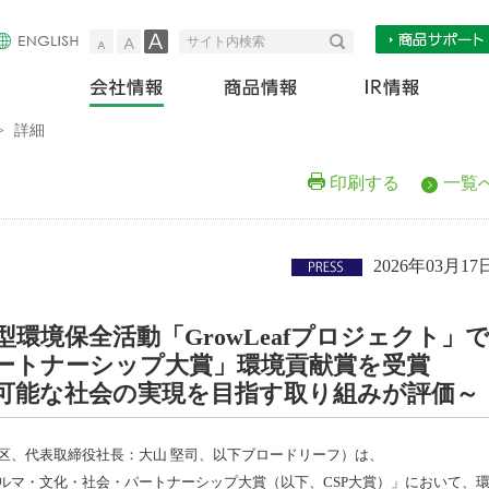
小
中
大
検索
サイト内検索
会社情報
商
>
詳細
印刷する
一覧
2026年03月17
環境保全活動「GrowLeafプロジェクト」
ートナーシップ大賞」環境貢献賞を受賞
可能な社会の実現を目指す取り組みが評価～
、代表取締役社長：大山 堅司、以下ブロードリーフ）は、
ルマ・文化・社会・パートナーシップ大賞（以下、CSP大賞）」において、