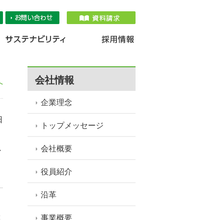
品情報
IR情報
採用情報
サステナ
会社情報
へ
企業理念
日
トップメッセージ
会社概要
で
役員紹介
沿革
環
事業概要