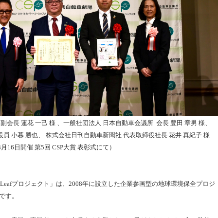
会長 蓮花 一己 様 、一般社団法人 日本自動車会議所 会長 豊田 章男 様、
役員 小暮 勝也、 株式会社日刊自動車新聞社 代表取締役社長 花井 真紀子 様
年3月16日開催 第5回 CSP大賞 表彰式にて）
eafプロジェクト」は、2008年に設立した企業参画型の地球環境保全プロジ
です。