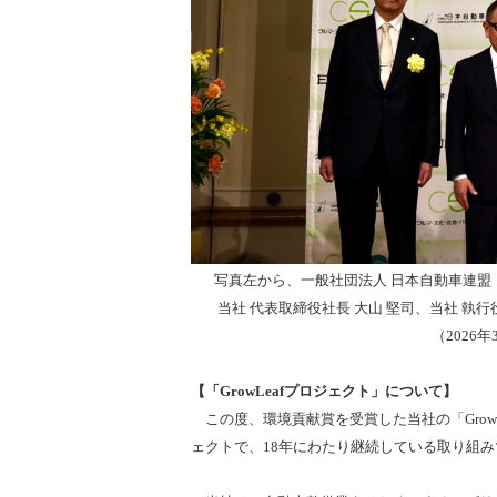
写真左から、一般社団法人 日本自動車連盟 副
当社 代表取締役社長 大山 堅司、当社 執行
（2026
【「GrowLeafプロジェクト」について】
この度、環境貢献賞を受賞した当社の「GrowL
ェクトで、18年にわたり継続している取り組み