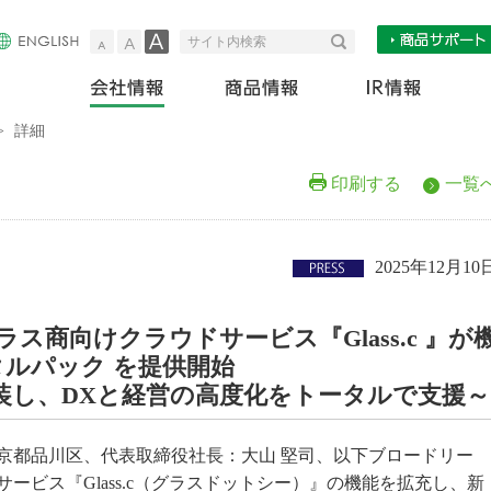
小
中
大
検索
サイト内検索
会社情報
商
>
詳細
印刷する
一覧
2025年12月10
ス商向けクラウドサービス『Glass.c 』が
タルパック を提供開始
装し、DXと経営の高度化をトータルで支援～
都品川区、代表取締役社長：大山 堅司、以下ブロードリー
ービス『Glass.c（グラスドットシー）』の機能を拡充し、新