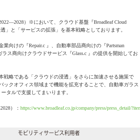
2028）※において、クラウド基盤『Broadleaf Cloud
ドの浸透」と「サービスの拡張」を基本戦略としております。
金業向けの『Repair.c 』、自動車部品商向けの『Partsman
ラス商向けクラウドサービス『Glass.c 』の提供を開始してお
本戦略である「クラウドの浸透」をさらに加速させる施策で
バックオフィス領域まで機能を拡充することで、自動車ガラス
トータルで支援してまいります。
028）：
https://www.broadleaf.co.jp/company/press/press_detail/?ite