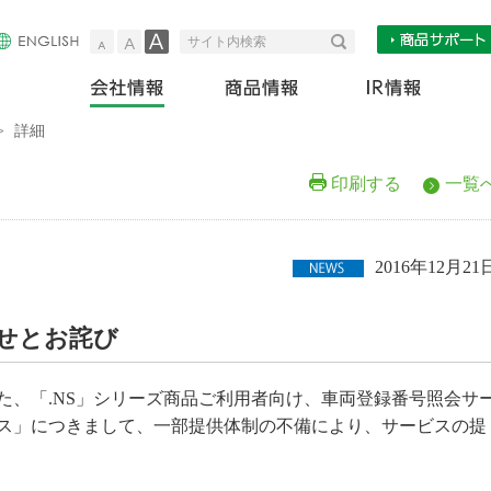
小
中
大
検索
サイト内検索
会社情報
商
>
詳細
印刷する
一覧
2016年12月21
せとお詫び
した、「.NS」シリーズ商品ご利用者向け、車両登録番号照会サ
ス」につきまして、一部提供体制の不備により、サービスの提