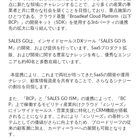
点に新たな領域にチャレンジすることで、より多くの産業の事
業者と共に豊かな社会を築くことを目指しており、重点施策の
ひとつである、クラウド基盤『Broadleaf Cloud Platform（以下
BCP）』の開発キット（SDK）を使用する3rdパーティの連携
先の拡大に取り組んでいます。
SALES GOは、インサイドセールスDXツール『SALES GO IS
M』の開発、および提供を行っています。SaaSプロダクト拡
販、および開発に関する豊富なナレッジを有し、優秀なエンジ
ニアも約40名と多数在籍しています。
本提携により、これまで両社が培ってきたSaaSの開発や運用
ナレッジ、顧客情報資産を共有することで、さらなるシナジー
の創出を目指します。
また、『BCP』と『SALES GO ISM』の連携によって、『BC
P』上で稼働するモビリティ産業向けクラウド『.cシリーズ』
にインサイドセールス・営業支援に特化したCRM機能が搭載
されることになります。これにより『.cシリーズ』の基幹シス
テムとしての価値がさらに向上するため、ブロードリーフの従
来の顧客層に加え、カーディーラーへの展開も可能となりま
す。