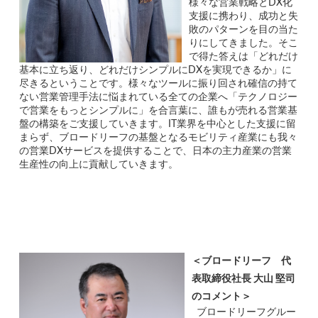
様々な営業戦略とDX化
支援に携わり、成功と失
敗のパターンを目の当た
りにしてきました。そこ
で得た答えは「どれだけ
基本に立ち返り、どれだけシンプルにDXを実現できるか」に
尽きるということです。様々なツールに振り回され確信の持て
ない営業管理手法に悩まれている全ての企業へ「テクノロジー
で営業をもっとシンプルに」を合言葉に、誰もが売れる営業基
盤の構築をご支援していきます。IT業界を中心とした支援に留
まらず、ブロードリーフの基盤となるモビリティ産業にも我々
の営業DXサービスを提供することで、日本の主力産業の営業
生産性の向上に貢献していきます。
＜ブロードリーフ　代
表取締役社長 大山 堅司
のコメント＞
ブロードリーフグルー