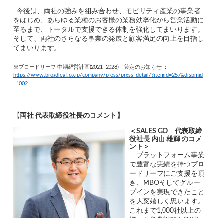
今後は、両社の強みを組み合わせ、モビリティ産業の事業者
をはじめ、あらゆる業種のお客様の業務効率化から営業活動に
至るまで、トータルで支援できる体制を強化してまいります。
そして、両社のさらなる事業の発展と顧客満足の向上を目指し
てまいります。
※ブロードリーフ 中期経営計画(2021–2028)　策定のお知らせ ：
https://www.broadleaf.co.jp/company/press/press_detail/?itemid=257&dispmid
=1002
【両社 代表取締役社長のコメント】
＜SALES 
GO　代表取締
役社長 内山 雄輝 のコメ
ント＞
　プラットフォーム事業
で豊富な実績を持つブロ
ードリーフにご支援を頂
き、MBOそしてグルー
プインを実現できたこと
を大変嬉しく思います。
これまで1,000社以上の