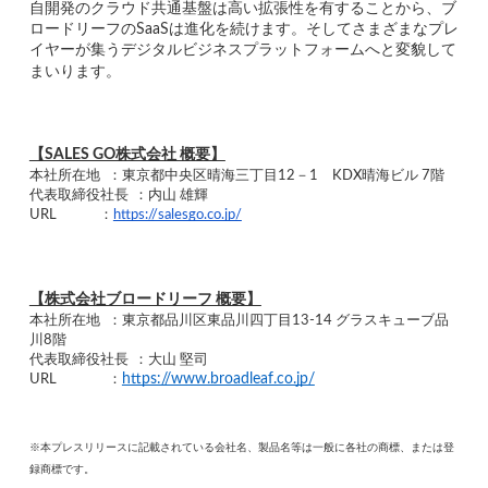
自開発のクラウド共通基盤は高い拡張性を有することから、ブ
ロードリーフのSaaSは進化を続けます。そしてさまざまなプレ
イヤーが集うデジタルビジネスプラットフォームへと変貌して
まいります。
【SALES GO株式会社 概要】
本社所在地
：東京都中央区晴海三丁目12－1　KDX晴海ビル 7階
代表取締役社長
：内山 雄輝
URL             ：
https://salesgo.co.jp/
【株式会社ブロードリーフ 概要】
本社所在地
：東京都品川区東品川四丁目13‐14 グラスキューブ品
川8階
代表取締役社長
：大山 堅司
URL
：
https://www.broadleaf.co.jp/
※本プレスリリースに記載されている会社名、製品名等は一般に各社の商標、または登
録商標です。