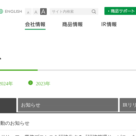
小
中
大
検索
サイト内検索
会社情報
商
ス
2024年
2023年
お知らせ
IRリ
異動のお知らせ