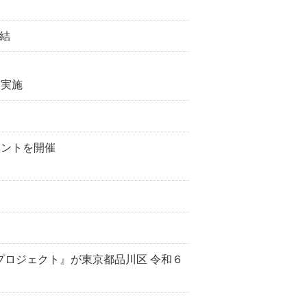
締結
を実施
ベントを開催
fプロジェクト』が東京都品川区 令和６