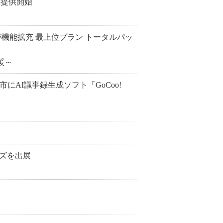
を提供開始
が機能拡充 最上位プラン トータルパッ
援～
にAI議事録生成ソフト「GoCoo!
ーズを出展