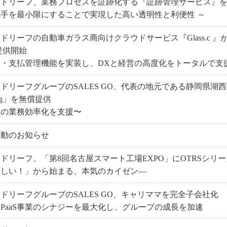
ードリーフ、業務プロセスを証跡化する『証跡管理サービス』
手を最小限にすることで実現した高い透明性と利便性 ～
ドリーフの自動車ガラス商向けクラウドサービス『Glass.c 』
提供開始
入・支払管理機能を実装し、DXと経営の高度化をトータルで支
ドリーフグループのSALES GO、代表の地元である静岡県湖西市
ing」を無償提供
政の業務効率化を支援〜
異動のお知らせ
ドリーフ、「第8回名古屋スマート工場EXPO」にOTRSシリ
楽しい！」から始まる、本気のカイゼン―
ドリーフグループのSALES GO、キャリママを完全子会社化
S-BPaaS事業のシナジーを最大化し、グループの成長を加速