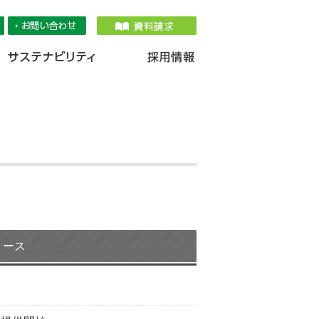
品情報
IR情報
採用情報
サステナ
リース