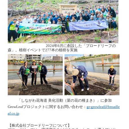
2024年6月に創設した「ブロードリーフの
森」。植樹イベントで277本の植樹を実施
「しながわ花海道 美化活動（菜の花の種まき）」に参加
GrowLeafプロジェクトに関するお問い合わせ：
gr-growleaf@broadle
af.co.jp
【株式会社ブロードリーフについて】