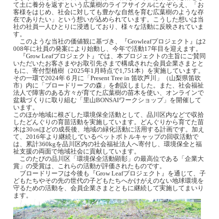
て土に養分を返すという広葉樹のライフサイクルになぞらえ、「お
客様をはじめ、社会に対しても豊かな自然を育む広葉樹のような存
在でありたい」という想いが込められています。こうした想いは当
社の社員一人ひとりに浸透しており、様々な活動に反映されていま
す。
このような当社の価値観に基づき、『Growleafプロジェクト』は2
008年に社員の発案により始動し、今年で活動17年目を迎えます。
『Grow Leafプロジェクト』では、本プロジェクトの主旨にご賛同
いただいたお客さまやお取引先さまで構成された会員企業さまとと
もに、寄付型植樹（2025年1月時点で1,751本）を実施しています。
その一環で2024年６月に「Present Tree in 笛吹芦川」（山梨県笛吹
市）
内に「ブロードリーフの森」を創設しました。また、
社会福祉
法人で障害のある方々が育てた広葉樹の苗木を使い、オンラインで
盆栽づくりに取り組む「里山BONSAIワークショップ」を開催して
います。
このほか地域に根ざした環境保全活動として、品川区内などで収拾
したどんぐりの育苗活動を実施しています。どんぐりから育てた苗
木は30㎝ほどの成長後、地域の緑化活動に活用する計画です。加え
て、2016年より継続しているペットボトルキャップの回収活動で
は、累計360kgを品川区内の社会福祉法人へ寄付し、環境保全と福
祉支援の両面で地域社会に貢献しています。
このたびの品川区「環境保全活動顕彰」の最高位である「企業大
賞」の受賞は、これらの活動が評価されたものです。
ブロードリーフは今後も『Grow Leafプロジェクト』を通じて、子
どもたちやその先の世代の子どもたちへかけがえのない地球環境を
守るための活動を、会員企業さまとともに継続して実施してまいり
ます。