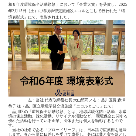
和６年度環境保全活動顕彰」において「企業大賞」を受賞し、2025
年2月15日（土）に環境学習交流施設エコルとごしで行われた「環
境表彰式」にて、表彰されました。
左：当社 代表取締役社長 大山堅司／右：品川区長 森澤
恭子 様
（
品川区立環境学習交流施設「エコルとごし」にて）
品川区の「環境保全活動顕彰」とは、地球温暖化防止活動、水環
境の保全活動、緑化活動、リサイクル活動など、 環境保全に関する
優れた活動を行っている企業、団体または個人を顕彰するもので
す。
当社の社名である「ブロードリーフ」は、日本語で広葉樹を意味
します。春から夏に日差しを受けて成長し、冬には葉と実を落とし