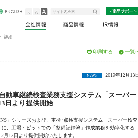
小
中
大
検索
サイト内検索
会社情報
商
>
詳細
印刷する
一覧
2019年12月13
自動車継続検査業務支援システム「スーパー
13日より提供開始
.NS」シリーズおよび、車検･点検支援システム「スーパー検査
向けに、工場・ピットでの「整備記録簿」作成業務を効率化する
2月13日より提供開始いたします。