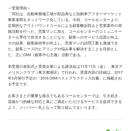
＜受賞理由＞
「同社は、自動車整備工場や部品商など自動車アフターマーケット
事業者間をネットワーク化している。今回、コールセンターより、
定期的なアウトバウンドコールによる顧客離反防止と営業案件の発
掘活動を行った。営業マンに加え、コールセンターのコミュニケー
ターも専任で担当することになり、顧客へのサービス品質が向上。
その結果、顧客維持率が向上し、営業マンの訪問工数も激減でき
た。顧客ニーズのヒアリングや悩み事を解決することを目的とし
た、正にCRM（顧客中心主義）活動である。」
本受賞の表彰式と受賞企業による講演会は11月11日（金）、東京ア
メリカンクラブ（東京都港区）で行われ、受賞内容の詳細は、2017
年3月発行予定の「2016 CRMベストプラクティス白書」に掲載され
る予定です。
お客さまとの重要な接点でもあるコールセンターでは、引き続き、
迅速かつ的確な対応と真にご満足いただけるサービスを提供できる
よう、メンバー一丸となって取り組んでまいります。