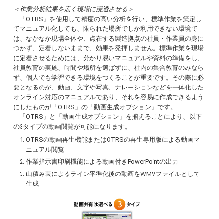
＜作業分析結果を広く現場に浸透させる＞
「OTRS」を使用して精度の高い分析を行い、標準作業を策定し
てマニュアル化しても、限られた場所でしか利用できない環境で
は、なかなか現場全体や、点在する製造拠点の社員・作業員の身に
つかず、定着しないままで、効果を発揮しません。標準作業を現場
に定着させるためには、分かり易いマニュアルや資料の準備をし、
社員教育の実施、時間や場所を選ばずに、社内の集合教育のみなら
ず、個人でも学習できる環境をつくることが重要です。その際に必
要となるのが、動画、文字や写真、ナレーションなどを一体化した
オンライン対応のマニュアルであり、それを容易に作成できるよう
にしたものが「OTRS」の「動画生成オプション」です。
「OTRS」と「動画生成オプション」を揃えることにより、以下
の3タイプの動画閲覧が可能になります。
OTRSの動画再生機能またはOTRSの再生専用版による動画マ
ニュアル閲覧
作業指示書印刷機能による動画付きPowerPointの出力
山積み表によるライン平準化後の動画をWMVファイルとして
生成