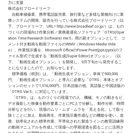
力に支援
株式会社ブロードリーフ
自動車補修業、携帯電話販売業、旅行業など多様な業種向けに業
務システムの開発、販売を行っている株式会社ブロードリーフ（以
下、ブロードリーフ、URL= http://www.broadleaf.co.jp/）は、もの
づくりの現場向け作業分析／業務最適化ソフトウェア「OTRS(Oper
ation Time Research Software) Ver.5」用の新オプションとして、コ
メント付き動画を動画ファイルのWMV（Windows Media Vide
o）、作業指示書を、Microsoft OfficeのPower Point(ppt/pptx)のフ
ァイル形式で生成する「動画生成(Super Editor)オプション」（以
下、「動画生成オプション」）を開発し、9月下旬から発売するこ
とになりましたので、お知らせします。
標準価格（税別）は、「動画生成オプション」単体で500,000
円、「動画生成オプション」と導入に必要な「OTRS」本体とオプ
ションのセットで1,516,000円。日本語版の他、英語版と中国語版の
「OTRS Ver.5」に対応しています。
「OTRS」は、ものづくりの現場での人、機械、モノの動きをビ
デオ撮影した映像を動作要素ごとにPC上で分解し、動作分析、時間
分析などを行い、現場のムリ・ムダ・ムラを「見える化」して取り
除くことに加え、動画再生、作業指示書作成などの機能を使い、改
善、効率化された標準作業、平準化された製造ラインの教育訓練用
の動画マニュアルを作成して現場への早期浸透を図ることに活用さ