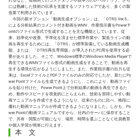
れるなど、短期間でのコストダウンや競争力のレベルアップ、さら
には熟練した技術の伝承を支援するソフトウェアであり、多くの製
造業で利用されています。
今回の新オプション「動画生成オプション」は、「OTRS Ver.5」
による分析結果のコメント付き動画をWMV、作業指示書をPower P
ointのファイル形式で生成することを主な機能としています。従
来、効率化や改善、平準化を済ませた標準作業や、製造ラインの動
画を再生するためには、「OTRS」が標準装備している動画生成機
能、または、「OTRS再生専用版」が導入されたPC用を使用する必
要がありました。そこで、Windows標準のWindows Media Playerで
再生できるWMVファイル形式の動画生成をすることで、動画を再
生する環境が広がるようにしました。また、作業指示書の出力も従
来は、ExcelファイルとPDFファイルのみの対応でしたが、新たにPo
wer Pointファイルも生成できるようにし、これにより、動画ファイ
ルを貼り付けた、Power Point上で分析結果の動画を再生できるた
め、動作やスピードを視覚的にとらえられ、技術を習得しやすい動
画マニュアルを作成できるようになり、従来のものに比べ、格段に
優れた動画マニュアルが作成できるようになりました。しかも、Po
wer Pointの動画マニュアルですから、社内のサーバに保存すること
で、共有・閲覧が可能になり、場所、時間を選ぶことなく社員教育
や個人学習が簡単に行えます。
本 文