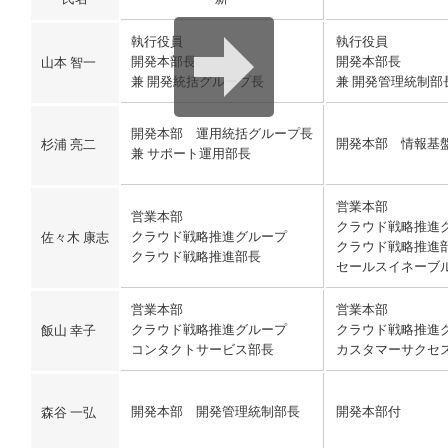
執行役員
執行役員
開発本部長
開発本部長
山本 智一
兼 開発統括グループ長
兼 開発管
開発本部 運用統括グループ長
開発本部 情報基
杉浦 亮二
兼 サポート運用部長
営業本部
営業本部
クラウド戦略推
クラウド戦略推進グループ
佐々木 康志
クラウド戦略推
クラウド戦略推進部長
セールスイネーブ
営業本部
営業本部
クラウド戦略推進グループ
クラウド戦略推
飯山 幸子
コンタクトサービス部長
カスタマーサクセ
開発本部 開発管理統制部長
開発本部付
森谷 一弘