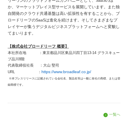
リーワンのプラットフォームカンパニーとして、SaaSのほ
か、マーケットプレイス型サービスを展開しています。また独
自開発のクラウド共通基盤は高い拡張性を有することから、ブ
ロードリーフのSaaSは進化を続けます。そしてさまざまなプ
レイヤーが集うデジタルビジネスプラットフォームへと変貌し
てまいります。
【株式会社ブロードリーフ 概要】
本社所在地
：東京都品川区東品川四丁目
13
‐
14
グラスキュー
ブ品川
8
階
代表取締役
社長
：
大山 堅司
https://www.broadleaf.co.jp/
URL
：
※
本プレスリリースに記載されている会社名、製品名等は一般に各社の商標、または登
録商標です。
一覧へ