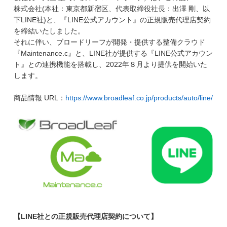
株式会社
(
本社：東京都新宿区、代表取締役社長：出澤 剛、以
下
LINE
社
)
と、『
LINE
公式アカウント』の正規販売代理店契約
を締結いたしました。
それに伴い、ブロードリーフが開発・提供する整備クラウド
『
Maintenance.c
』と、
LINE
社が提供する『
LINE
公式アカウン
ト』との連携機能を搭載し、
2022
年８月より提供を開始いた
します。
商品情報
URL
：
https://www.broadleaf.co.jp/products/auto/line/
【LINE社との正規販売代理店契約について】