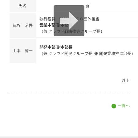
氏名
新
執行役員 部品商・ＦＣ団体担当
営業本部 副本部長
籠谷 昭吾
（兼 クラウド戦略推進グループ長）
開発本部 副本部長
山本 智一
（兼 クラウド開発グループ長 兼 開発業務推進部長）
以上
一覧へ