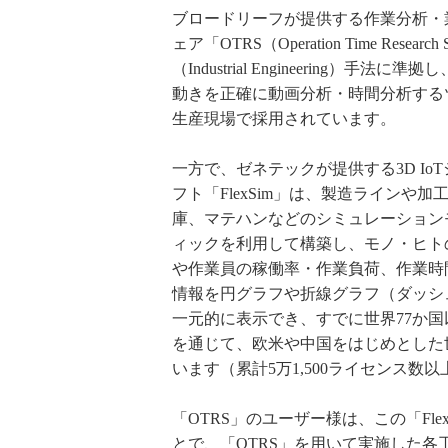
ブロードリーフが提供する作業分析・
ェア「OTRS（Operation Time Research
（Industrial Engineering）手法
動きを正確に動画分析・時間分析する
生産現場で採用されています。
一方で、ゼネテックが提供する3D Io
フト「FlexSim」は、製造ラインや
庫、マテハンなどのシミュレーション
ィックを利用して構築し、モノ・ヒト
や作業員の稼働率・作業負荷、作業時
情報を円グラフや折線グラフ（ダッシ
一元的に表示でき、すでに世界77か
を通じて、欧米や中国をはじめとした
います（累計5万1,500ライセンス数以
「OTRS」のユーザー様は、この「Fle
とで、「OTRS」を用いて実施した