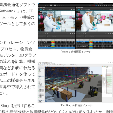
業務最適化ソフトウ
 Software）」は、IE
に準拠し、人・モノ・機械の
ツールとして多くの
Tシミュレーションソ
加工プロセス、物流倉
「OTRS」分析画面イメージ
モデルを、3Dグラフ
の流れを計算。機械
間など多岐にわたる
ュボード）を使って
国以上の販売チャネル
世界中で導入されて
上）。
xSim」を併用するこ
「FlexSim」分析画面イメージ
各工程の時間分析と改善活動がどれくらいの効果を生むのか、離