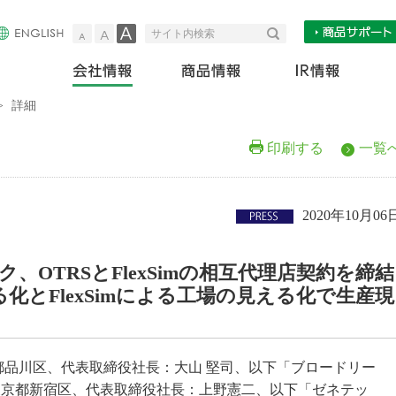
小
中
大
検索
サイト内検索
会社情報
商
>
詳細
印刷する
一覧
2020年10月06
OTRSとFlexSimの相互代理店契約を締結
化とFlexSimによる工場の見える化で生産現
都品川区、代表取締役社長：大山 堅司、以下「ブロードリー
東京都新宿区、代表取締役社長：上野憲二、以下「ゼネテッ