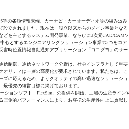
PHS等の各種情報末端、カーナビ・カーオーディオ等の組み込み
て設立されました。現在は、設立以来からのメイン事業となる
どを主とするシステム開発事業、ならびに3次元CAD/CAMソ
販売を中心とするエンジニアリングソリューション事業の2つをコア
災害時位置情報自動通知アプリケーション「ココダヨ」のサー
通信制御、通信ネットワーク分野は、社会インフラとして重要
クオリティは一層の高度化が要求されています。私たちは、こ
ーズに応えるため、よりクオリティの高い迅速なソリューショ
、最優先の経営目標に掲げております。
レーションソフト「FlexSim」の提供を開始。工場の生産ライン
る圧倒的パフォーマンスにより、お客様の生産性向上に貢献し