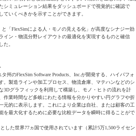
たシミュレーション結果をダッシュボードで視覚的に確認で
していくべきかを示すことができます。
と「FlexSimによる人・モノの見える化」が高度なシナジー効
ライン・物流分野レイアウトの最適化を実現するものと確信
した。
＞
タ州のFlexSim Software Products、Inc.が開発する、ハイパフォ
す。製造ラインや加工プロセス、物流倉庫、マテハンなどのシ
な3Dグラフィックを利用して構築し、モノ・ヒトの流れを計
、作業時間など多岐にわたる情報を分かりやすい円グラフや折
一元的に表示します。これにより企業は自社、または顧客の工
能を最大化するために必要な比較データを瞬時に得ることがで
めとした世界77ヵ国で使用されています（累計5万1,500ライセン