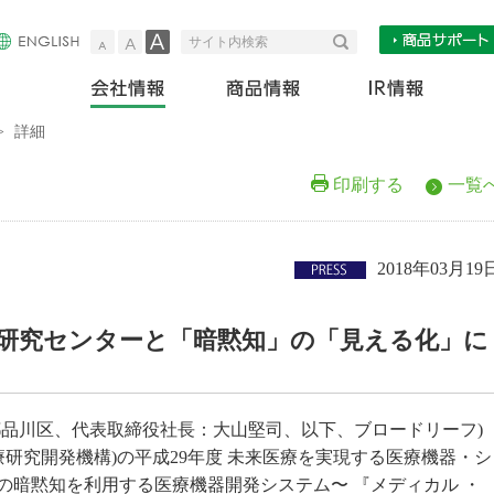
小
中
大
検索
サイト内検索
会社情報
商
>
詳細
印刷する
一覧
2018年03月19
研究センターと「暗黙知」の「見える化」に
都品川区、代表取締役社長：大山堅司、以下、ブロードリーフ)
療研究開発機構)の平成29年度 未来医療を実現する医療機器・シ
の暗黙知を利用する医療機器開発システム〜 『メディカル ・