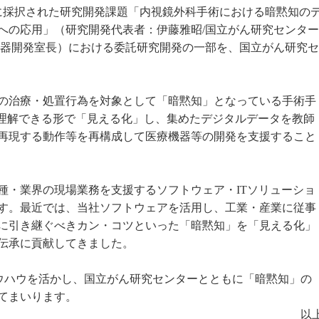
〜に採択された研究開発課題「内視鏡外科手術における暗黙知の
への応用」（研究開発代表者：伊藤雅昭/国立がん研究センター
術機器開発室長）における委託研究開発の一部を、国立がん研究セ
の治療・処置行為を対象として「暗黙知」となっている手術手
が理解できる形で「見える化」し、集めたデジタルデータを教師
再現する動作等を再構成して医療機器等の開発を支援すること
種・業界の現場業務を支援するソフトウェア・ITソリューショ
す。最近では、当社ソフトウェアを活用し、工業・産業に従事
に引き継ぐべきカン・コツといった「暗黙知」を「見える化」
伝承に貢献してきました。
ノウハウを活かし、国立がん研究センターとともに「暗黙知」の
てまいります。
以