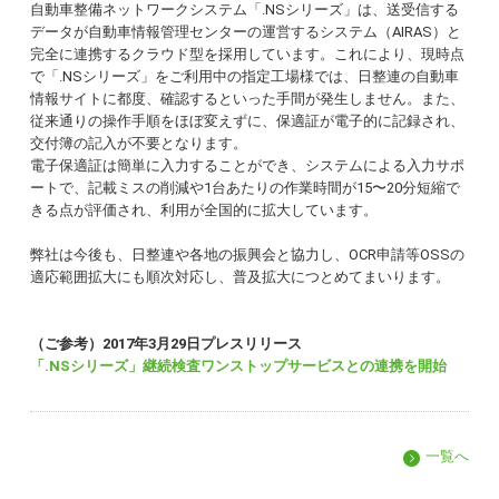
自動車整備ネットワークシステム「.NSシリーズ」は、送受信する
データが自動車情報管理センターの運営するシステム（AIRAS）と
完全に連携するクラウド型を採用しています。これにより、現時点
で「.NSシリーズ」をご利用中の指定工場様では、日整連の自動車
情報サイトに都度、確認するといった手間が発生しません。また、
従来通りの操作手順をほぼ変えずに、保適証が電子的に記録され、
交付簿の記入が不要となります。
電子保適証は簡単に入力することができ、システムによる入力サポ
ートで、記載ミスの削減や1台あたりの作業時間が15〜20分短縮で
きる点が評価され、利用が全国的に拡大しています。
弊社は今後も、日整連や各地の振興会と協力し、OCR申請等OSSの
適応範囲拡大にも順次対応し、普及拡大につとめてまいります。
（ご参考）2017年3月29日プレスリリース
「.NSシリーズ」継続検査ワンストップサービスとの連携を開始
一覧へ