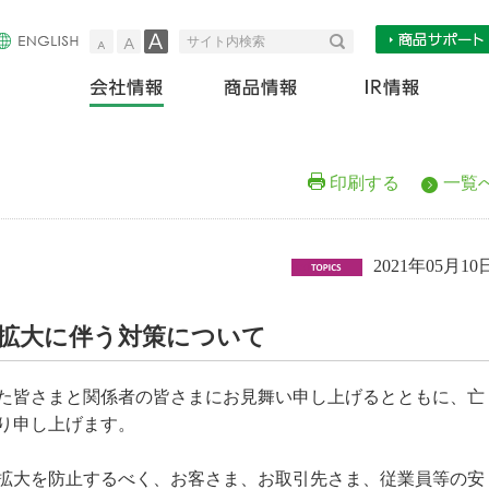
小
中
大
検索
サイト内検索
会社情報
商
印刷する
一覧
2021年05月10
拡大に伴う対策について
た皆さまと関係者の皆さまにお見舞い申し上げるとともに、亡
り申し上げます。
拡大を防止するべく、お客さま、お取引先さま、従業員等の安