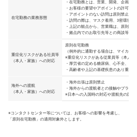
・在宅勤務とは、営業、開発、企画、管
・お客様の要望やアポイントの許可のあ
・アポイントのない訪問は原則禁止とす
在宅勤務の業務形態
・訪問の際は、マスク着用、3密環境を
・上記の観点から、営業職は、原則直行
・拠点内でのお取引先等との商談等で来
原則在宅勤務
（例外的に通勤する場合は、マイカー通
重症化リスクがある社員等
※重症化リスクがある従業員等（本人・
（本人・家族）への対応
・厚労省の定める糖尿病、心不全、呼吸
・高齢者や上記の基礎疾患のあり重症化
・海外出張は原則禁止
海外への渡航
・海外からの渡航者との接触やプライベ
（本人・家族）への対応
※日本への入国時の対応や渡航先の国で
※コンタクトセンター等については、お客様への影響を考慮し、
「原則在宅勤務」の適用対象外とします。