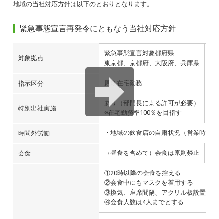
地域の当社対応方針は以下のとおりとなります。
緊急事態宣言再発令にともなう当社対応方針
緊急事態宣言対象都府県
ま
対象拠点
東京都、京都府、大阪府、兵庫県
仙
原則在宅勤務
在
指示区分
あり（部門長による許可が必要）
な
特別出社実施
※在宅勤務率100％を目指す
※
・地域の飲食店の自粛状況（営業時間）
時間外労働
（昼食を含めて）会食は原則禁止
不
会食
①20時以降の会食を控える
②会食中にもマスクを着用する
③換気、座席間隔、アクリル板設置など
④会食人数は4人までとする