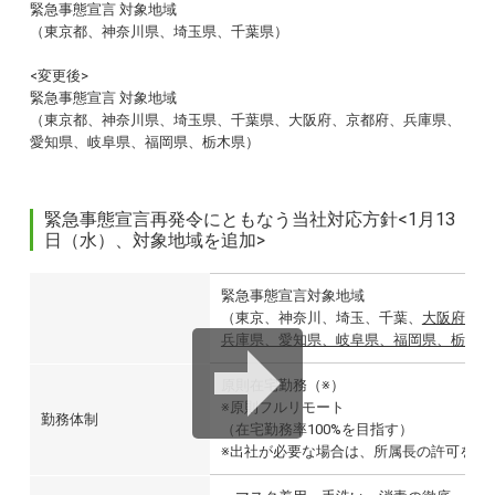
緊急事態宣言 対象地域
（東京都、神奈川県、埼玉県、千葉県）
<変更後>
緊急事態宣言 対象地域
（東京都、神奈川県、埼玉県、千葉県、大阪府、京都府、兵庫県、
愛知県、岐阜県、福岡県、栃木県）
緊急事態宣言再発令にともなう当社対応方針<1月13
日（水）、対象地域を追加>
緊急事態宣言対象地域
（東京、神奈川、埼玉、千葉、
大阪府、京
兵庫県、愛知県、岐阜県、福岡県、栃木県
原則在宅勤務（※）
※原則フルリモート
勤務体制
（在宅勤務率100%を目指す）
※出社が必要な場合は、所属長の許可を得