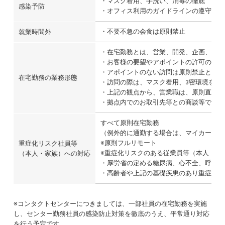
・マスク着用、手洗い、消毒の徹底
感染予防
・オフィス利用のガイドラインの遵守
・不要不急の会食は原則禁止
就業時間外
・在宅勤務とは、営業、開発、企画、管理
・お客様の要望やアポイントの許可のある
・アポイントのない訪問は原則禁止とする
在宅勤務の業務形態
・訪問の際は、マスク着用、3密環境を作
・上記の観点から、営業職は、原則直行直
・拠点内でのお取引先等との商談等で来社
すべて原則在宅勤務
（例外的に通勤する場合は、マイカー通勤
※原則フルリモート
重症化リスク社員等
※重症化リスクのある従業員等（本人・家
（本人・家族）への対応
・厚労省の定める糖尿病、心不全、呼吸器
・高齢者や上記の基礎疾患のあり重症化の
※コンタクトセンターにつきましては、一部社員の在宅勤務を実施
し、センター勤務社員の感染防止対策を徹底のうえ、平常通り対応
を行う予定です。