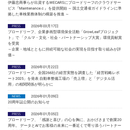
伊藤忠商事らが出資するWECARSにブロードリーフのクラウドサー
ビス『Maintenance.c 』を提供開始 ～ 国土交通省ガイドラインに準
拠した車検業務体制の構築を推進 ～
2026年03月17日
ブロードリーフ、企業参画型環境保全活動「GrowLeafプロジェク
ト」で 「クルマ・文化・社会・パートナーシップ大賞」環境貢献賞
を受賞
～企業・地域とともに持続可能な社会の実現を目指す取り組みが評
価～
2026年01月22日
ブロードリーフ、全国266社の経営実態を調査した「経営戦略レポ
ート2025」を発表 自動車整備工場の「売上増」と「デジタル活
用」の相関関係が明らかに
2026年01月09日
20周年誌公開のお知らせ
2026年01月05日
ブロードリーフ、「感謝と喜び」の心を胸に、おかげさまで創業20
周年。 データとAIでお客様の未来に一番近くで寄り添うパートナー