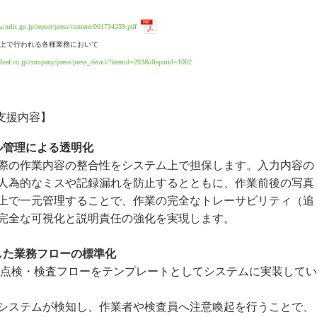
w.mlit.go.jp/report/press/content/001734259.pdf
ス上で行われる各種業務において
dleaf.co.jp/company/press/press_detail/?itemid=293&dispmid=1002
主な支援内容】
ル管理による透明化
備記録と実際の作業内容の整合性をシステム上で担保します。入力内容の
人為的なミスや記録漏れを防止するとともに、作業前後の写真
上で一元管理することで、作業の完全なトレーサビリティ（追
完全な可視化と説明責任の強化を実現します。
した業務フローの標準化
点検・検査フローをテンプレートとしてシステムに実装してい
システムが検知し、作業者や検査員へ注意喚起を行うことで、