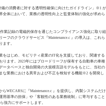
体整備の消費者に対する透明性確保に向けたガイドライン」※1 
界全体において、業務の透明性向上と監査体制の強化が求めら
や作業記録の電磁的保存を通じたコンプライアンス強化に取り組
のクラウドサービス『Maintenance.c 』の導入は、これら
ります。
をはじめ、モビリティ産業のIT化を支援しており、関連する
ります。2023年にはブロードリーフが保有する自動車の車種
データベースと独自開発の大規模言語モデルをもとに、当社の
まな業務における異常および不正を検知する機能※2 を開発し
ECARSに『Maintenance.c 』を提供し、内製システムだけ
運用基準の担保」や「客観性のある業務統制」に寄与すること
から強力にサポートします。