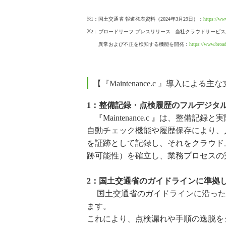
※1：国土交通省 報道発表資料（2024年3月29日）：
https://ww
※2：ブロードリーフ プレスリリース 当社クラウドサービ
異常および不正を検知する機能を開発：
https://www.broa
【『Maintenance.c 』導入による
1：整備記録・点検履歴のフルデジタ
『Maintenance.c 』は、整
自動チェック機能や履歴保存により、
を証跡として記録し、それをクラウド
跡可能性）を確立し、業務プロセスの
2：国土交通省のガイドラインに準拠
国土交通省のガイドラインに沿った
ます。
これにより、点検漏れや手順の逸脱を