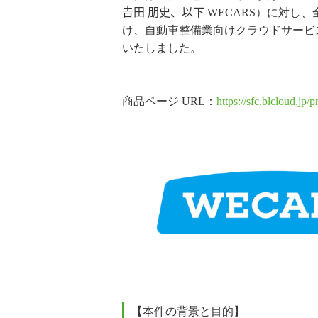
𠮷田 朋史、以下 WECARS）に
け、自動車整備業向けクラウドサービス『M
いたしました。
商品ページ URL：
https://sfc.blcloud.jp
【本件の背景と目的】