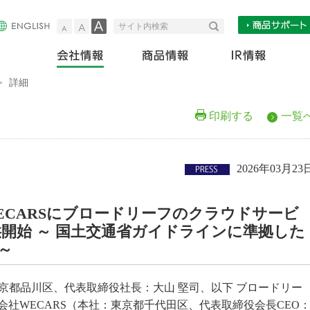
小
中
大
検索
サイト内検索
会社情報
商
>
詳細
印刷する
一覧
2026年03月23
ECARSにブロードリーフのクラウドサービ
 』を提供開始 ～ 国土交通省ガイドラインに準拠した
～
京都品川区、代表取締役社長：大山 堅司、以下 ブロードリー
社WECARS（本社：東京都千代田区、代表取締役会長CEO