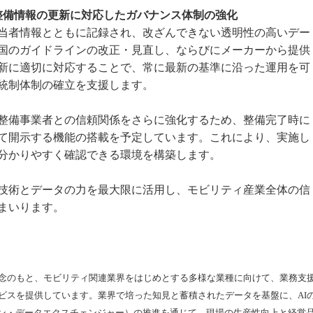
整備情報の更新に対応したガバナンス体制の強化
当者情報とともに記録され、改ざんできない透明性の高いデー
国のガイドラインの改正・見直し、ならびにメーカーから提供
新に適切に対応することで、常に最新の基準に沿った運用を可
統制体制の確立を支援します。
整備事業者との信頼関係をさらに強化するため、整備完了時に
て開示する機能の搭載を予定しています。これにより、実施し
分かりやすく確認できる環境を構築します。
技術とデータの力を最大限に活用し、モビリティ産業全体の信
まいります。
念のもと、モビリティ関連業界をはじめとする多様な業種に向けて、業務支
ビスを提供しています。業界で培った知見と蓄積されたデータを基盤に、AI
ョン・データエクスチェンジャー）の推進を通じて、現場の生産性向上と経営