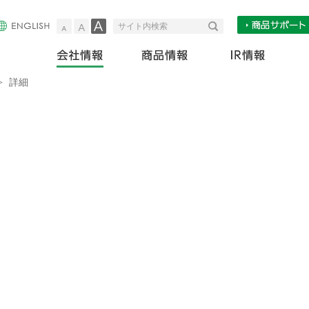
小
中
大
検索
サイト内検索
会社情報
商
>
詳細