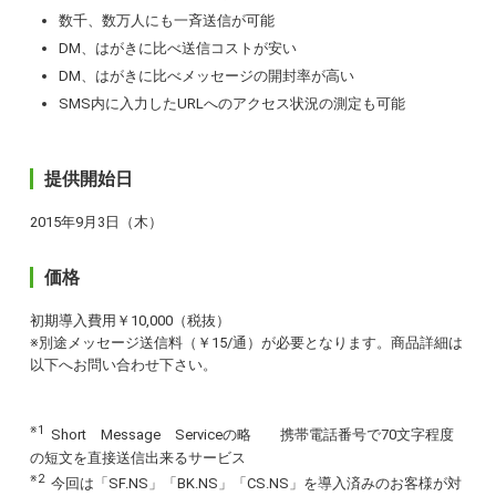
数千、数万人にも一斉送信が可能
DM、はがきに比べ送信コストが安い
DM、はがきに比べメッセージの開封率が高い
SMS内に入力したURLへのアクセス状況の測定も可能
提供開始日
2015年9月3日（木）
価格
初期導入費用￥10,000（税抜）
※別途メッセージ送信料（￥15/通）が必要となります。商品詳細は
以下へお問い合わせ下さい。
※1
Short Message Serviceの略 携帯電話番号で70文字程度
の短文を直接送信出来るサービス
※2
今回は「SF.NS」「BK.NS」「CS.NS」を導入済みのお客様が対