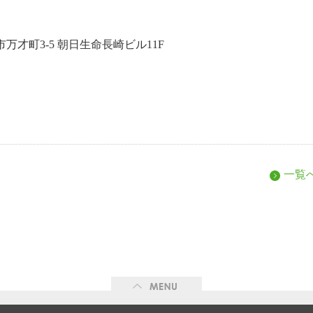
万才町3-5 朝日生命長崎ビル11F
一覧
ME