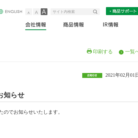
小
中
大
検索
サイト内検索
会社情報
商
印刷する
一覧
2021年02月01
お知らせ
たのでお知らせいたします。